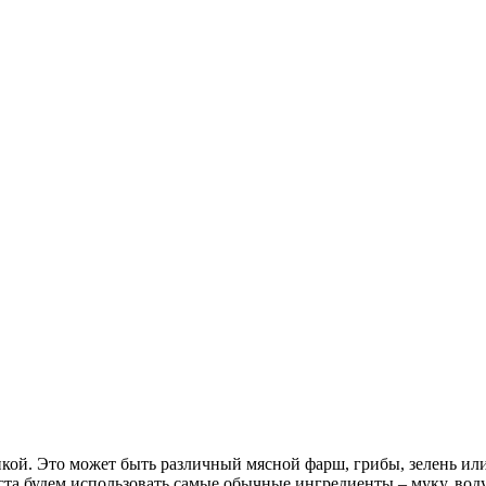
кой. Это может быть различный мясной фарш, грибы, зелень ил
ста будем использовать самые обычные ингредиенты – муку, воду