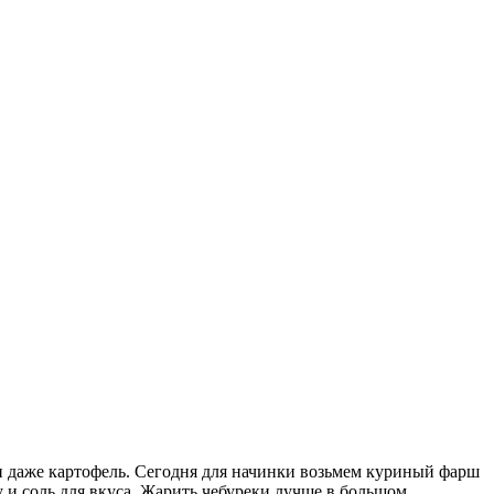
и даже картофель. Сегодня для начинки возьмем куриный фарш
 и соль для вкуса. Жарить чебуреки лучше в большом