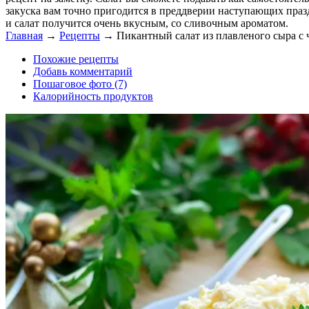
закуска вам точно пригодится в преддверии наступающих праз
и салат получится очень вкусным, со сливочным ароматом.
Главная
→
Рецепты
→
Пикантный салат из плавленого сыра с 
Похожие рецепты
Добавь комментарий
Пошаговое фото (7)
Калорийность продуктов