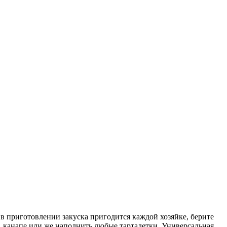
в приготовлении закуска пригодится каждой хозяйке, берите
в, канапе или же наполнить любые тарталетки. Универсальная