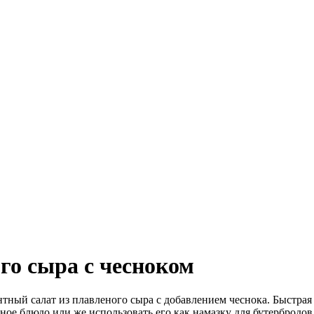
го сыра с чесноком
ный салат из плавленого сыра с добавлением чеснока. Быстрая 
ьное блюдо или же использовать его как намазку для бутербродо