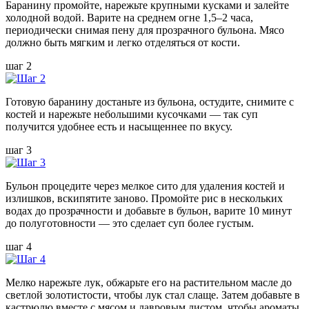
Баранину промойте, нарежьте крупными кусками и залейте
холодной водой. Варите на среднем огне 1,5–2 часа,
периодически снимая пену для прозрачного бульона. Мясо
должно быть мягким и легко отделяться от кости.
шаг 2
Готовую баранину достаньте из бульона, остудите, снимите с
костей и нарежьте небольшими кусочками — так суп
получится удобнее есть и насыщеннее по вкусу.
шаг 3
Бульон процедите через мелкое сито для удаления костей и
излишков, вскипятите заново. Промойте рис в нескольких
водах до прозрачности и добавьте в бульон, варите 10 минут
до полуготовности — это сделает суп более густым.
шаг 4
Мелко нарежьте лук, обжарьте его на растительном масле до
светлой золотистости, чтобы лук стал слаще. Затем добавьте в
кастрюлю вместе с мясом и лавровым листом, чтобы ароматы