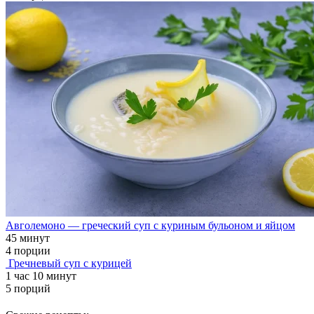
Авголемоно — греческий суп с куриным бульоном и яйцом
45 минут
4 порции
Гречневый суп с курицей
1 час 10 минут
5 порций