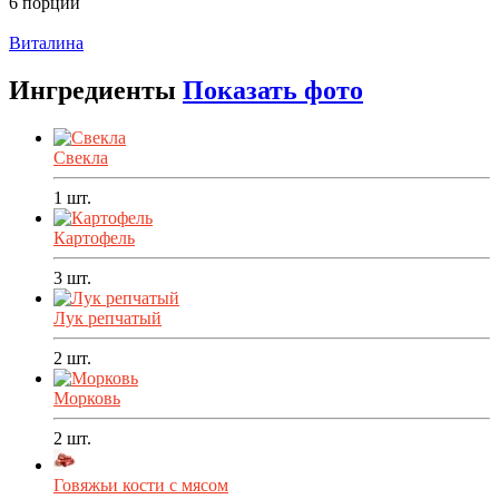
6 порций
Распечатать
Виталина
Ингредиенты
Показать фото
Свекла
1
шт.
Картофель
3
шт.
Лук репчатый
2
шт.
Морковь
2
шт.
Говяжьи кости с мясом