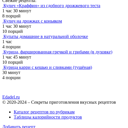
Свежие рецепты:
Кулич «Краффин» из сдобного дрожжевого теста
1 час 30 минут
8 порций
Кулич на дрожжах с коньяком
1 час 30 минут
10 порций
Купаты домашние в натуральной оболочке
1 час
4 порции
Курица, фаршированная гречкой и грибами (в духовке)
1 час 45 минут
10 порций
Курица карри с кешью и сливками (тушёная)
30 минут
4 порции
Edadel.ru
© 2020-2024 – Секреты приготовления вкусных рецептов
Каталог рецептов по рубрикам
Таблицы калорийности продуктов
Добавить рецепт