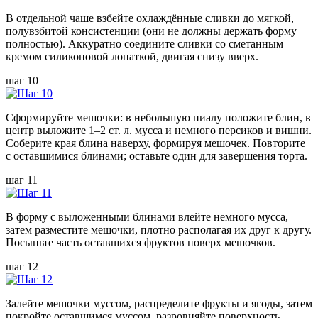
В отдельной чаше взбейте охлаждённые сливки до мягкой,
полувзбитой консистенции (они не должны держать форму
полностью). Аккуратно соедините сливки со сметанным
кремом силиконовой лопаткой, двигая снизу вверх.
шаг 10
Сформируйте мешочки: в небольшую пиалу положите блин, в
центр выложите 1–2 ст. л. мусса и немного персиков и вишни.
Соберите края блина наверху, формируя мешочек. Повторите
с оставшимися блинами; оставьте один для завершения торта.
шаг 11
В форму с выложенными блинами влейте немного мусса,
затем разместите мешочки, плотно располагая их друг к другу.
Посыпьте часть оставшихся фруктов поверх мешочков.
шаг 12
Залейте мешочки муссом, распределите фрукты и ягоды, затем
покройте оставшимся муссом, разровняйте поверхность