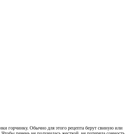
нки горчинку. Обычно для этого рецепта берут свиную или
. Чтобы печень не получилась жесткой, не потеряла сочность