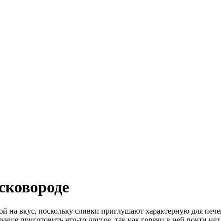
сковороде
ной на вкус, поскольку сливки приглушают характерную для пече
учше приготовить что-то другое, так как горечи в ней почти нет