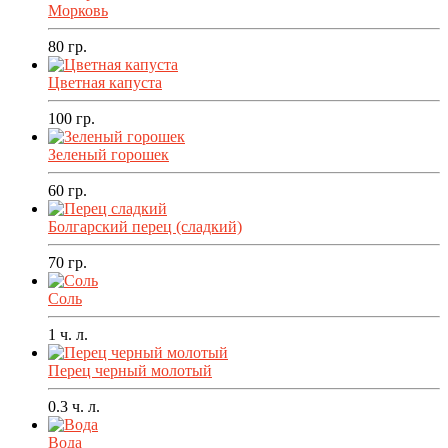
Морковь
80
гр.
Цветная капуста
100
гр.
Зеленый горошек
60
гр.
Болгарский перец (сладкий)
70
гр.
Соль
1
ч. л.
Перец черный молотый
0.3
ч. л.
Вода