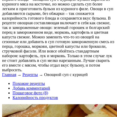
куриного мяса на косточке, но можно сделать суп более
легким и приготовить бульон из куриного филе. Овощи в суп
добавляются сырыми, без обжарки – так снижается
калорийность готового блюда и сохраняется вкус бульона. В
рецепте овощная составляющая включает в себя как свежие,
так и замороженные овощи: зеленый горошек и болгарский
перец в замороженном виде, морковь, картофель и цветная
капуста свежие. Можно заменить что-то из овощей на
сезонные или добавить в суп готовую замороженную смесь из
перца, горошка, моркови, цветной капусты или брокколи,
стручковой фасоли. Или вовсе обойтись стандартным
набором: картофель, лук и морковь. Только в этом случае лук
не стоит добавлять в суп мелко нарезанным. Лучше сварить
его вместе с мясом, чтобы отдал вкус бульону, и потом
выбросить.
Главная
→
Рецепты
→
Овощной суп с курицей
Похожие рецепты
Добавь комментарий
Пошаговое фото (8)
Калорийность продуктов