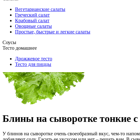
Вегетарианские салаты
Греческий салат
Крабовый салат
Овощные салаты
Простые, быстрые и легкие салаты
Соусы
Тесто домашнее
Дрожжевое тесто
Тесто для пиццы
Блины на сыворотке тонкие 
У блинов на сыворотке очень своеобразный вкус, чем-то напо
добавляют соду. Гасить ее уксусом или нет – решать вам. В сыв