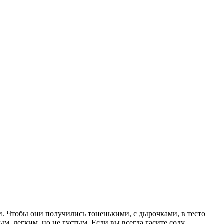
. Чтобы они получились тоненькими, с дырочками, в тесто
м, легким, но не густым. Если вы всегда гасите соду,