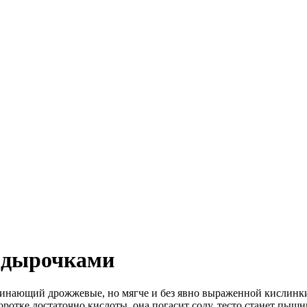
с дырочками
минающий дрожжевые, но мягче и без явно выраженной кислинки
оротке достаточно кислоты, она погасит соду, тесто станет пышны