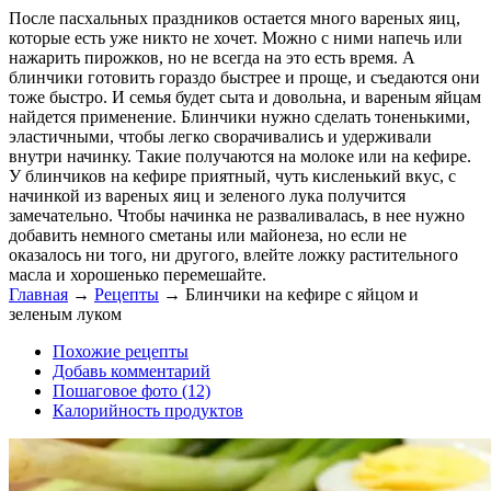
После пасхальных праздников остается много вареных яиц,
которые есть уже никто не хочет. Можно с ними напечь или
нажарить пирожков, но не всегда на это есть время. А
блинчики готовить гораздо быстрее и проще, и съедаются они
тоже быстро. И семья будет сыта и довольна, и вареным яйцам
найдется применение. Блинчики нужно сделать тоненькими,
эластичными, чтобы легко сворачивались и удерживали
внутри начинку. Такие получаются на молоке или на кефире.
У блинчиков на кефире приятный, чуть кисленький вкус, с
начинкой из вареных яиц и зеленого лука получится
замечательно. Чтобы начинка не разваливалась, в нее нужно
добавить немного сметаны или майонеза, но если не
оказалось ни того, ни другого, влейте ложку растительного
масла и хорошенько перемешайте.
Главная
→
Рецепты
→
Блинчики на кефире с яйцом и
зеленым луком
Похожие рецепты
Добавь комментарий
Пошаговое фото (12)
Калорийность продуктов