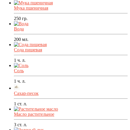
Мука пшеничная
250
гр.
Вода
200
мл.
Сода пищевая
1
ч. л.
Соль
1
ч. л.
Сахар-песок
1
ст. л.
Масло растительное
3
ст. л.