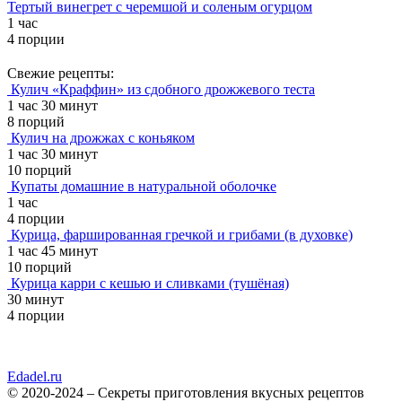
Тертый винегрет с черемшой и соленым огурцом
1 час
4 порции
Свежие рецепты:
Кулич «Краффин» из сдобного дрожжевого теста
1 час 30 минут
8 порций
Кулич на дрожжах с коньяком
1 час 30 минут
10 порций
Купаты домашние в натуральной оболочке
1 час
4 порции
Курица, фаршированная гречкой и грибами (в духовке)
1 час 45 минут
10 порций
Курица карри с кешью и сливками (тушёная)
30 минут
4 порции
Edadel.ru
© 2020-2024 – Секреты приготовления вкусных рецептов