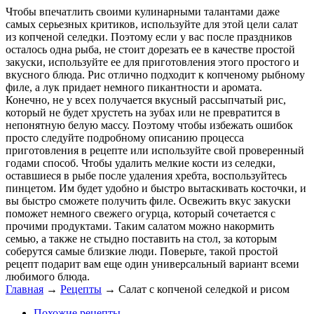
Чтобы впечатлить своими кулинарными талантами даже
самых серьезных критиков, используйте для этой цели салат
из копченой селедки. Поэтому если у вас после праздников
осталось одна рыба, не стоит дорезать ее в качестве простой
закуски, используйте ее для приготовления этого простого и
вкусного блюда. Рис отлично подходит к копченому рыбному
филе, а лук придает немного пикантности и аромата.
Конечно, не у всех получается вкусный рассыпчатый рис,
который не будет хрустеть на зубах или не превратится в
непонятную белую массу. Поэтому чтобы избежать ошибок
просто следуйте подробному описанию процесса
приготовления в рецепте или используйте свой проверенный
годами способ. Чтобы удалить мелкие кости из селедки,
оставшиеся в рыбе после удаления хребта, воспользуйтесь
пинцетом. Им будет удобно и быстро вытаскивать косточки, и
вы быстро сможете получить филе. Освежить вкус закуски
поможет немного свежего огурца, который сочетается с
прочими продуктами. Таким салатом можно накормить
семью, а также не стыдно поставить на стол, за которым
соберутся самые близкие люди. Поверьте, такой простой
рецепт подарит вам еще один универсальный вариант всеми
любимого блюда.
Главная
→
Рецепты
→
Салат с копченой селедкой и рисом
Похожие рецепты