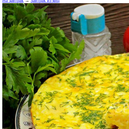
На завтрак
→
Завтрак из яиц