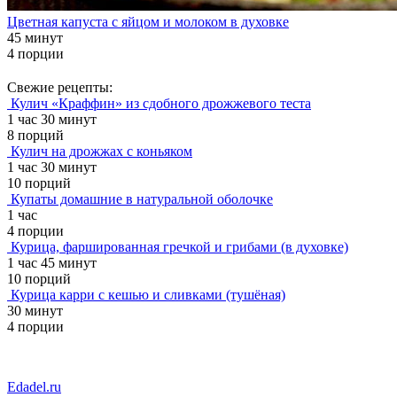
Цветная капуста с яйцом и молоком в духовке
45 минут
4 порции
Свежие рецепты:
Кулич «Краффин» из сдобного дрожжевого теста
1 час 30 минут
8 порций
Кулич на дрожжах с коньяком
1 час 30 минут
10 порций
Купаты домашние в натуральной оболочке
1 час
4 порции
Курица, фаршированная гречкой и грибами (в духовке)
1 час 45 минут
10 порций
Курица карри с кешью и сливками (тушёная)
30 минут
4 порции
Edadel.ru