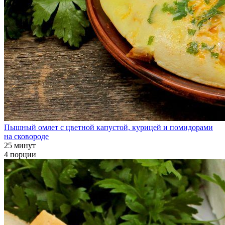
Пышный омлет с цветной капустой, курицей и помидорами
на сковороде
25 минут
4 порции