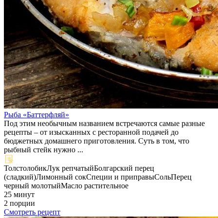
Рыба «Баттерфляй»
Под этим необычным названием встречаются самые разные
рецепты – от изысканных с ресторанной подачей до
бюджетных домашнего приготовления. Суть в том, что
рыбный стейк нужно ...
Толстолобик
Лук репчатый
Болгарский перец
(сладкий)
Лимонный сок
Специи и приправы
Соль
Перец
черный молотый
Масло растительное
25 минут
2 порции
Смотреть рецепт