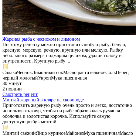
Жареная рыба с чесноком и лимоном
По этому рецепту можно приготовить любую рыбу: белую,
красную, морскую, речную, крупную или мелкую. Рыбку
небольшого размера поджарим целиком, удалив голову и
внутренности. Крупную рыбу ...
Салака
Чеснок
Лимонный сок
Масло растительное
Соль
Перец
черный молотый
Укроп
Мука пшеничная
30 минут
2 порции
Смотреть рецепт
Минтай жареный в кляре на сковороде
Приготовить жареную рыбу очень просто и легко, достаточно
использовать кляр, чтобы на рыбе образовалась румяная
оболочка и золотистая корочка. Используйте самую
доступную рыбу - минтай. ...
Минтай свежий
Яйцо куриное
Майонез
Мука пшеничная
Масло