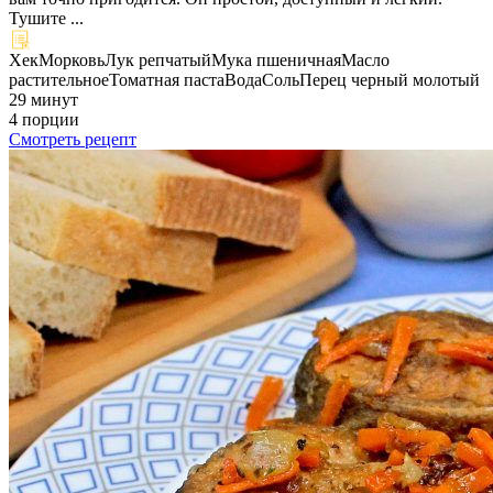
Тушите ...
Хек
Морковь
Лук репчатый
Мука пшеничная
Масло
растительное
Томатная паста
Вода
Соль
Перец черный молотый
29 минут
4 порции
Смотреть рецепт