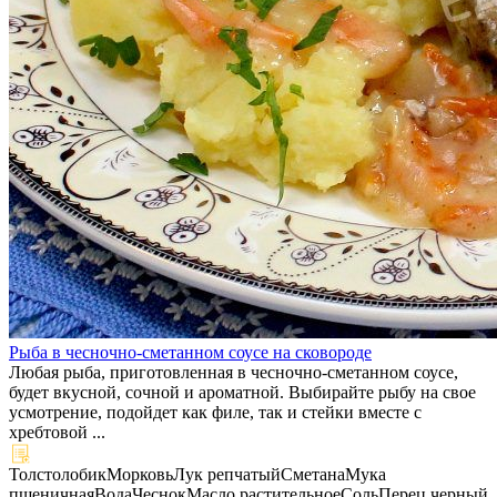
Рыба в чесночно-сметанном соусе на сковороде
Любая рыба, приготовленная в чесночно-сметанном соусе,
будет вкусной, сочной и ароматной. Выбирайте рыбу на свое
усмотрение, подойдет как филе, так и стейки вместе с
хребтовой ...
Толстолобик
Морковь
Лук репчатый
Сметана
Мука
пшеничная
Вода
Чеснок
Масло растительное
Соль
Перец черный