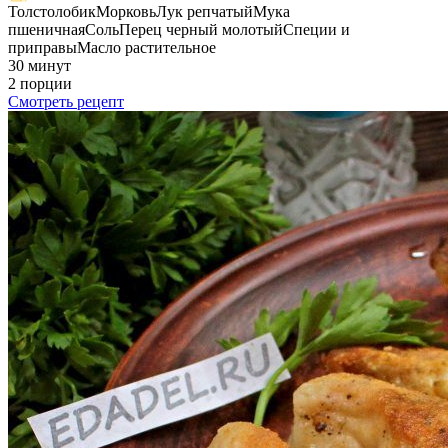
Толстолобик
Морковь
Лук репчатый
Мука
пшеничная
Соль
Перец черный молотый
Специи и
приправы
Масло растительное
30 минут
2 порции
Смотреть рецепт