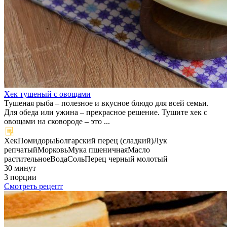
Хек тушеный с овощами
Тушеная рыба – полезное и вкусное блюдо для всей семьи.
Для обеда или ужина – прекрасное решение. Тушите хек с
овощами на сковороде – это ...
Хек
Помидоры
Болгарский перец (сладкий)
Лук
репчатый
Морковь
Мука пшеничная
Масло
растительное
Вода
Соль
Перец черный молотый
30 минут
3 порции
Смотреть рецепт