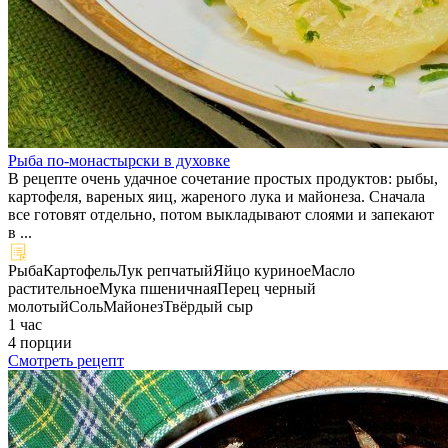
Рыба по-монастырски в духовке
В рецепте очень удачное сочетание простых продуктов: рыбы,
картофеля, вареных яиц, жареного лука и майонеза. Сначала
все готовят отдельно, потом выкладывают слоями и запекают
в ...
Рыба
Картофель
Лук репчатый
Яйцо куриное
Масло
растительное
Мука пшеничная
Перец черный
молотый
Соль
Майонез
Твёрдый сыр
1 час
4 порции
Смотреть рецепт