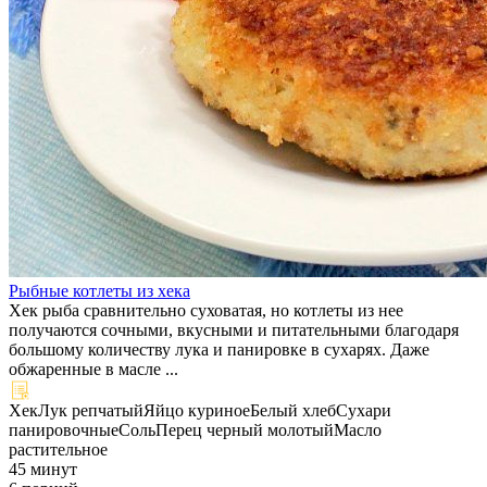
Рыбные котлеты из хека
Хек рыба сравнительно суховатая, но котлеты из нее
получаются сочными, вкусными и питательными благодаря
большому количеству лука и панировке в сухарях. Даже
обжаренные в масле ...
Хек
Лук репчатый
Яйцо куриное
Белый хлеб
Сухари
панировочные
Соль
Перец черный молотый
Масло
растительное
45 минут