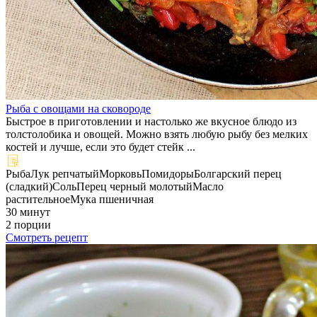
Рыба с овощами на сковороде
Быстрое в приготовлении и настолько же вкусное блюдо из
толстолобика и овощей. Можно взять любую рыбу без мелких
костей и лучше, если это будет стейк ...
Рыба
Лук репчатый
Морковь
Помидоры
Болгарский перец
(сладкий)
Соль
Перец черный молотый
Масло
растительное
Мука пшеничная
30 минут
2 порции
Смотреть рецепт