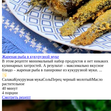
Жареная рыба в кукурузной муке
В этом рецепте минимальный набор продуктов и нет никаких
кулинарных хитростей. А результат – максимально вкусное
блюдо – жареная рыба в панировке из кукурузной муки. ...
Салака
Кукурузная мука
Соль
Перец черный молотый
Масло
растительное
40 минут
4 порции
Смотреть рецепт