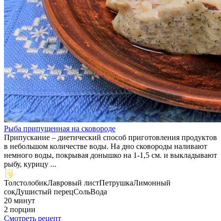
Рыба припущенная на сковороде
Припускание – диетический способ приготовления продуктов
в небольшом количестве воды. На дно сковороды наливают
немного воды, покрывая донышко на 1-1,5 см. и выкладывают
рыбу, курицу ...
Толстолобик
Лавровый лист
Петрушка
Лимонный
сок
Душистый перец
Соль
Вода
20 минут
2 порции
Смотреть рецепт