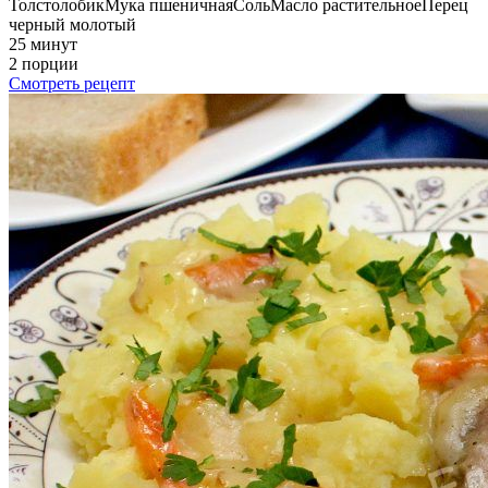
Толстолобик
Мука пшеничная
Соль
Масло растительное
Перец
черный молотый
25 минут
2 порции
Смотреть рецепт