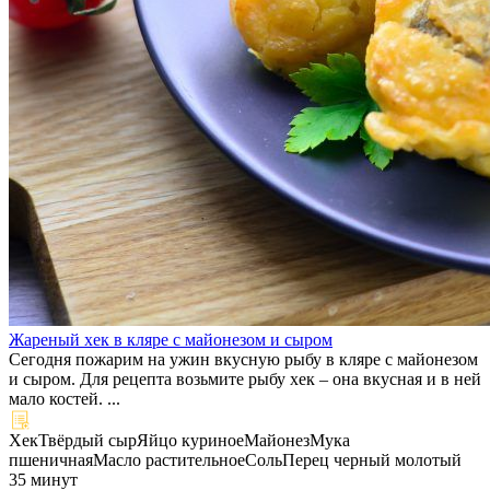
Жареный хек в кляре с майонезом и сыром
Сегодня пожарим на ужин вкусную рыбу в кляре с майонезом
и сыром. Для рецепта возьмите рыбу хек – она вкусная и в ней
мало костей. ...
Хек
Твёрдый сыр
Яйцо куриное
Майонез
Мука
пшеничная
Масло растительное
Соль
Перец черный молотый
35 минут