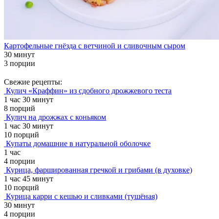
Картофельные гнёзда с ветчиной и сливочным сыром
30 минут
3 порции
Свежие рецепты:
Кулич «Краффин» из сдобного дрожжевого теста
1 час 30 минут
8 порций
Кулич на дрожжах с коньяком
1 час 30 минут
10 порций
Купаты домашние в натуральной оболочке
1 час
4 порции
Курица, фаршированная гречкой и грибами (в духовке)
1 час 45 минут
10 порций
Курица карри с кешью и сливками (тушёная)
30 минут
4 порции