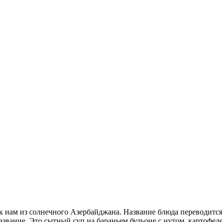
 нам из солнечного Азербайджана. Название блюда переводится
азвание. Это сытный суп на бараньем бульоне с нутом, картофеле