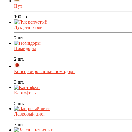
Нут
100
гр.
Лук репчатый
2
шт.
Помидоры
2
шт.
Консервированные помидоры
3
шт.
Картофель
5
шт.
Лавровый лист
3
шт.