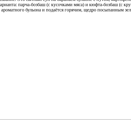
арианта: парча-бозбаш (с кусочками мяса) и кюфта-бозбаш (с к
 ароматного бульона и подаётся горячим, щедро посыпанным зел