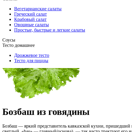
Вегетарианские салаты
Греческий салат
Крабовый салат
Овощные салаты
Простые, быстрые и легкие салаты
Соусы
Тесто домашнее
Дрожжевое тесто
Тесто для пиццы
Бозбаш из говядины
Бозбаш — яркий представитель кавказской кухни, пришедший к
светлый, «baş» — главный/основа), — так часто трактуют его н