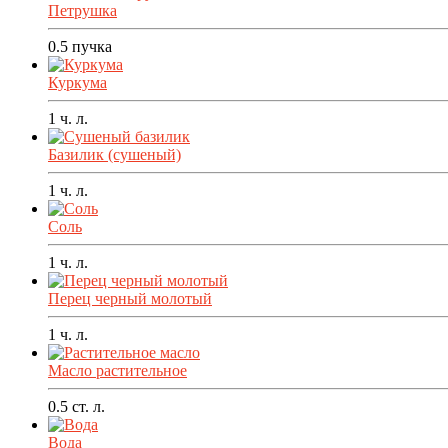
Петрушка
0.5
пучка
Куркума
1
ч. л.
Базилик (сушеный)
1
ч. л.
Соль
1
ч. л.
Перец черный молотый
1
ч. л.
Масло растительное
0.5
ст. л.
Вода