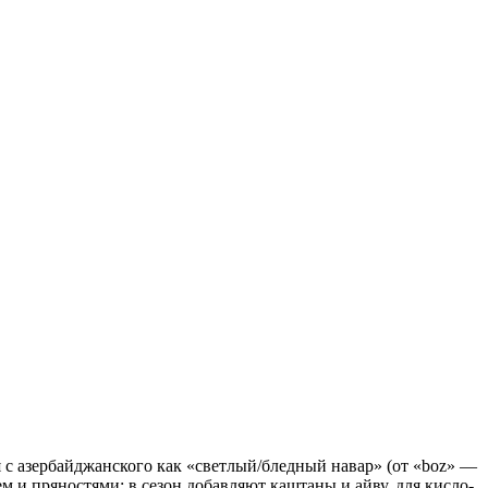
 с азербайджанского как «светлый/бледный навар» (от «boz» —
м и пряностями; в сезон добавляют каштаны и айву, для кисло-