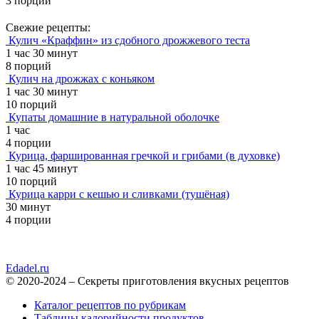
3 порции
Свежие рецепты:
Кулич «Краффин» из сдобного дрожжевого теста
1 час 30 минут
8 порций
Кулич на дрожжах с коньяком
1 час 30 минут
10 порций
Купаты домашние в натуральной оболочке
1 час
4 порции
Курица, фаршированная гречкой и грибами (в духовке)
1 час 45 минут
10 порций
Курица карри с кешью и сливками (тушёная)
30 минут
4 порции
Edadel.ru
© 2020-2024 – Секреты приготовления вкусных рецептов
Каталог рецептов по рубрикам
Таблицы калорийности продуктов