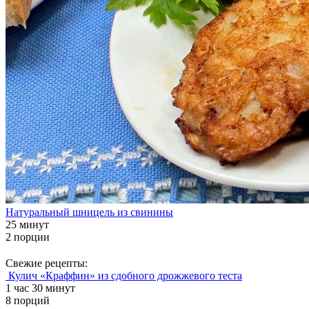
Натуральный шницель из свинины
25 минут
2 порции
Свежие рецепты:
Кулич «Краффин» из сдобного дрожжевого теста
1 час 30 минут
8 порций