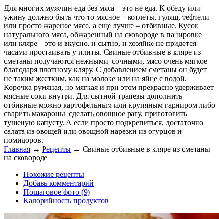
Для многих мужчин еда без мяса – это не еда. К обеду или
ужину должно быть что-то мясное – котлеты, гуляш, тефтели
или просто жареное мясо, а еще лучше – отбивные. Кусок
натурального мяса, обжаренный на сковороде в панировке
или кляре – это и вкусно, и сытно, и хозяйке не придется
часами простаивать у плиты. Свиные отбивные в кляре из
сметаны получаются нежными, сочными, мясо очень мягкое
благодаря плотному кляру. С добавлением сметаны он будет
не таким жестким, как на молоке или на яйце с водой.
Корочка румяная, но мягкая и при этом прекрасно удерживает
мясные соки внутри. Для сытной трапезы дополнить
отбивные можно картофельным или крупяным гарниром либо
сварить макароны, сделать овощное рагу, приготовить
тушеную капусту. А если просто подкрепиться, достаточно
салата из овощей или овощной нарезки из огурцов и
помидоров.
Главная
→
Рецепты
→
Свиные отбивные в кляре из сметаны
на сковороде
Похожие рецепты
Добавь комментарий
Пошаговое фото (9)
Калорийность продуктов