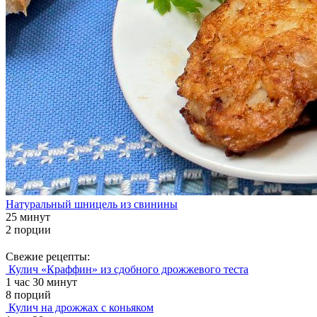
Натуральный шницель из свинины
25 минут
2 порции
Свежие рецепты:
Кулич «Краффин» из сдобного дрожжевого теста
1 час 30 минут
8 порций
Кулич на дрожжах с коньяком