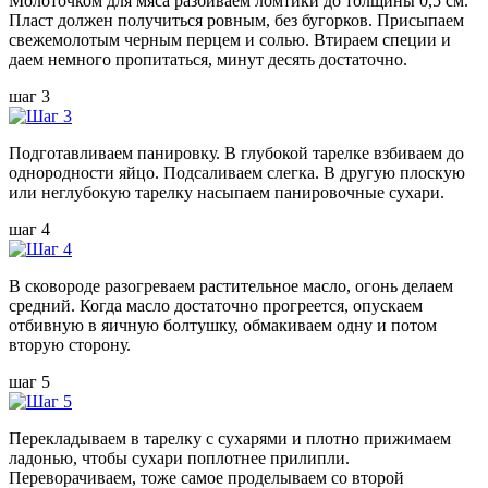
Молоточком для мяса разбиваем ломтики до толщины 0,5 см.
Пласт должен получиться ровным, без бугорков. Присыпаем
свежемолотым черным перцем и солью. Втираем специи и
даем немного пропитаться, минут десять достаточно.
шаг 3
Подготавливаем панировку. В глубокой тарелке взбиваем до
однородности яйцо. Подсаливаем слегка. В другую плоскую
или неглубокую тарелку насыпаем панировочные сухари.
шаг 4
В сковороде разогреваем растительное масло, огонь делаем
средний. Когда масло достаточно прогреется, опускаем
отбивную в яичную болтушку, обмакиваем одну и потом
вторую сторону.
шаг 5
Перекладываем в тарелку с сухарями и плотно прижимаем
ладонью, чтобы сухари поплотнее прилипли.
Переворачиваем, тоже самое проделываем со второй