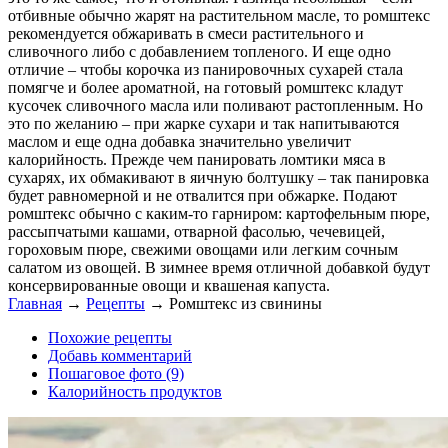
отбивные обычно жарят на растительном масле, то ромштекс
рекомендуется обжаривать в смеси растительного и
сливочного либо с добавлением топленого. И еще одно
отличие – чтобы корочка из панировочных сухарей стала
помягче и более ароматной, на готовый ромштекс кладут
кусочек сливочного масла или поливают растопленным. Но
это по желанию – при жарке сухари и так напитываются
маслом и еще одна добавка значительно увеличит
калорийность. Прежде чем панировать ломтики мяса в
сухарях, их обмакивают в яичную болтушку – так панировка
будет равномерной и не отвалится при обжарке. Подают
ромштекс обычно с каким-то гарниром: картофельным пюре,
рассыпчатыми кашами, отварной фасолью, чечевицей,
гороховым пюре, свежими овощами или легким сочным
салатом из овощей. В зимнее время отличной добавкой будут
консервированные овощи и квашеная капуста.
Главная
→
Рецепты
→
Ромштекс из свинины
Похожие рецепты
Добавь комментарий
Пошаговое фото (9)
Калорийность продуктов