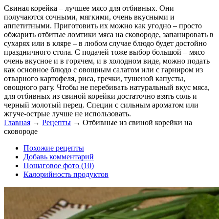
Свиная корейка – лучшее мясо для отбивных. Они
получаются сочными, мягкими, очень вкусными и
аппетитными. Приготовить их можно как угодно – просто
обжарить отбитые ломтики мяса на сковороде, запанировать в
сухарях или в кляре – в любом случае блюдо будет достойно
праздничного стола. С подачей тоже выбор большой – мясо
очень вкусное и в горячем, и в холодном виде, можно подать
как основное блюдо с овощным салатом или с гарниром из
отварного картофеля, риса, гречки, тушеной капусты,
овощного рагу. Чтобы не перебивать натуральный вкус мяса,
для отбивных из свиной корейки достаточно взять соль и
черный молотый перец. Специи с сильным ароматом или
жгуче-острые лучше не использовать.
Главная
→
Рецепты
→
Отбивные из свиной корейки на
сковороде
Похожие рецепты
Добавь комментарий
Пошаговое фото (10)
Калорийность продуктов