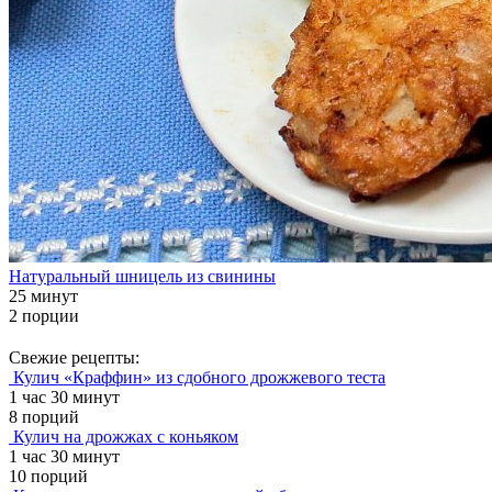
Натуральный шницель из свинины
25 минут
2 порции
Свежие рецепты:
Кулич «Краффин» из сдобного дрожжевого теста
1 час 30 минут
8 порций
Кулич на дрожжах с коньяком
1 час 30 минут
10 порций