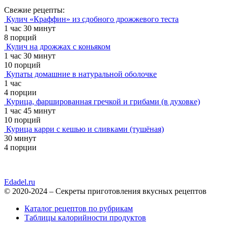
Свежие рецепты:
Кулич «Краффин» из сдобного дрожжевого теста
1 час 30 минут
8 порций
Кулич на дрожжах с коньяком
1 час 30 минут
10 порций
Купаты домашние в натуральной оболочке
1 час
4 порции
Курица, фаршированная гречкой и грибами (в духовке)
1 час 45 минут
10 порций
Курица карри с кешью и сливками (тушёная)
30 минут
4 порции
Edadel.ru
© 2020-2024 – Секреты приготовления вкусных рецептов
Каталог рецептов по рубрикам
Таблицы калорийности продуктов