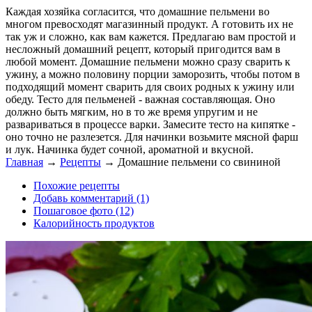
Каждая хозяйка согласится, что домашние пельмени во
многом превосходят магазинный продукт. А готовить их не
так уж и сложно, как вам кажется. Предлагаю вам простой и
несложный домашний рецепт, который пригодится вам в
любой момент. Домашние пельмени можно сразу сварить к
ужину, а можно половину порции заморозить, чтобы потом в
подходящий момент сварить для своих родных к ужину или
обеду. Тесто для пельменей - важная составляющая. Оно
должно быть мягким, но в то же время упругим и не
развариваться в процессе варки. Замесите тесто на кипятке -
оно точно не разлезется. Для начинки возьмите мясной фарш
и лук. Начинка будет сочной, ароматной и вкусной.
Главная
→
Рецепты
→
Домашние пельмени со свининой
Похожие рецепты
Добавь комментарий (1)
Пошаговое фото (12)
Калорийность продуктов