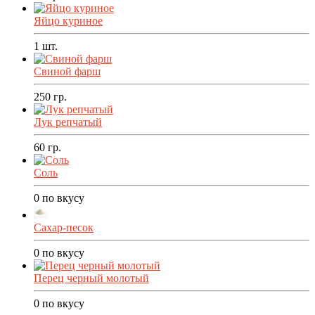
Яйцо куриное
1
шт.
Свиной фарш
250
гр.
Лук репчатый
60
гр.
Соль
0
по вкусу
Сахар-песок
0
по вкусу
Перец черный молотый
0
по вкусу