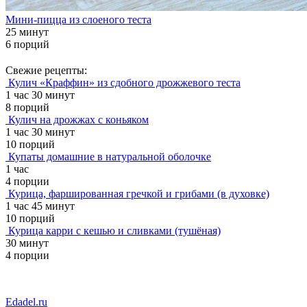
Мини-пицца из слоеного теста
25 минут
6 порций
Свежие рецепты:
Кулич «Краффин» из сдобного дрожжевого теста
1 час 30 минут
8 порций
Кулич на дрожжах с коньяком
1 час 30 минут
10 порций
Купаты домашние в натуральной оболочке
1 час
4 порции
Курица, фаршированная гречкой и грибами (в духовке)
1 час 45 минут
10 порций
Курица карри с кешью и сливками (тушёная)
30 минут
4 порции
Edadel.ru