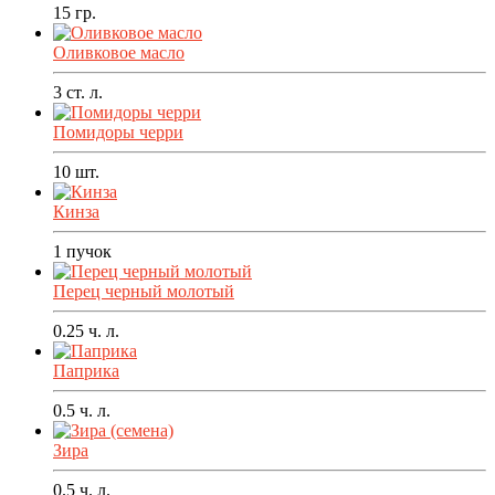
15
гр.
Оливковое масло
3
ст. л.
Помидоры черри
10
шт.
Кинза
1
пучок
Перец черный молотый
0.25
ч. л.
Паприка
0.5
ч. л.
Зира
0.5
ч. л.