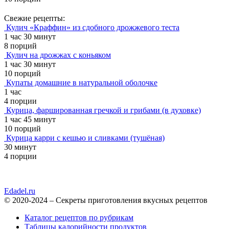
Свежие рецепты:
Кулич «Краффин» из сдобного дрожжевого теста
1 час 30 минут
8 порций
Кулич на дрожжах с коньяком
1 час 30 минут
10 порций
Купаты домашние в натуральной оболочке
1 час
4 порции
Курица, фаршированная гречкой и грибами (в духовке)
1 час 45 минут
10 порций
Курица карри с кешью и сливками (тушёная)
30 минут
4 порции
Edadel.ru
© 2020-2024 – Секреты приготовления вкусных рецептов
Каталог рецептов по рубрикам
Таблицы калорийности продуктов