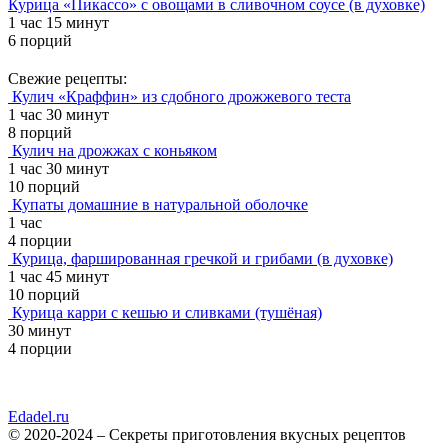
Курица «Пикассо» с овощами в сливочном соусе (в духовке)
1 час 15 минут
6 порций
Свежие рецепты:
Кулич «Краффин» из сдобного дрожжевого теста
1 час 30 минут
8 порций
Кулич на дрожжах с коньяком
1 час 30 минут
10 порций
Купаты домашние в натуральной оболочке
1 час
4 порции
Курица, фаршированная гречкой и грибами (в духовке)
1 час 45 минут
10 порций
Курица карри с кешью и сливками (тушёная)
30 минут
4 порции
Edadel.ru
© 2020-2024 – Секреты приготовления вкусных рецептов