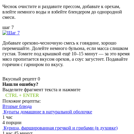
Чеснок очистите и раздавите прессом, добавьте к орехам,
влейте немного воды и взбейте блендером до однородной
смеси.
шаг 7
Добавьте орехово-чесночную смесь к говядине, хорошо
перемешайте. Долейте немного бульона, если масса слишком
густая. Томите под крышкой ещё 10–15 минут — за это время
мясо пропитается вкусом орехов, а соус загустеет. Подавайте
горячим с гарниром по вкусу.
Вкусный рецепт
0
Нашли ошибку?
Выделите фрагмент текста и нажмите
CTRL + ENTER
Похожие рецепты:
Вторые блюда
Купаты домашние в натуральной оболочке
1 час
4 порции
Курица, фаршированная гречкой и грибами (в духовке)
1 час 45 минут