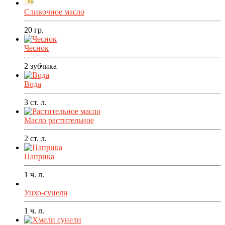
Сливочное масло
20
гр.
Чеснок
2
зубчика
Вода
3
ст. л.
Масло растительное
2
ст. л.
Паприка
1
ч. л.
Уцхо-сунели
1
ч. л.