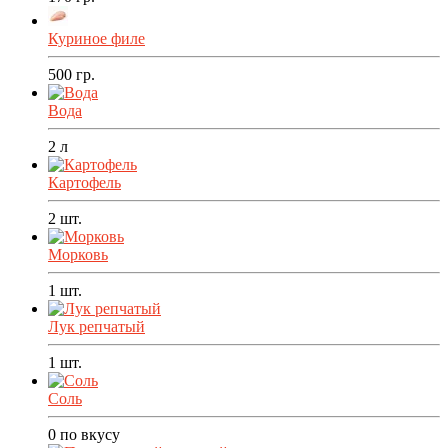
Куриное филе
500
гр.
Вода
2
л
Картофель
2
шт.
Морковь
1
шт.
Лук репчатый
1
шт.
Соль
0
по вкусу