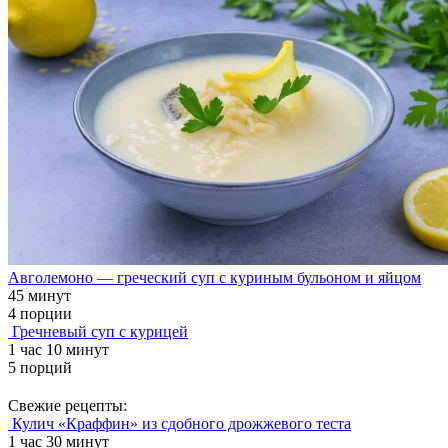
Авголемоно — греческий суп с куриным бульоном и яйцом
45 минут
4 порции
Гречневый суп с курицей
1 час 10 минут
5 порций
Свежие рецепты:
Кулич «Краффин» из сдобного дрожжевого теста
1 час 30 минут