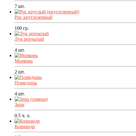
7
шт.
Рис круглозерный
100
гр.
Лук репчатый
4
шт.
Морковь
2
шт.
Помидоры
4
шт.
Зира
0.5
ч. л.
Кориандр