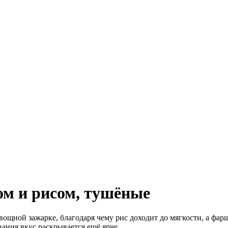
м и рисом, тушёные
вощной зажарке, благодаря чему рис доходит до мягкости, а фа
ания вкус раскрывается ещё ярче.