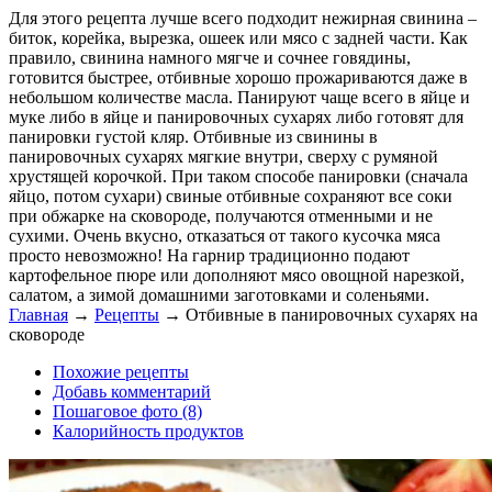
Для этого рецепта лучше всего подходит нежирная свинина –
биток, корейка, вырезка, ошеек или мясо с задней части. Как
правило, свинина намного мягче и сочнее говядины,
готовится быстрее, отбивные хорошо прожариваются даже в
небольшом количестве масла. Панируют чаще всего в яйце и
муке либо в яйце и панировочных сухарях либо готовят для
панировки густой кляр. Отбивные из свинины в
панировочных сухарях мягкие внутри, сверху с румяной
хрустящей корочкой. При таком способе панировки (сначала
яйцо, потом сухари) свиные отбивные сохраняют все соки
при обжарке на сковороде, получаются отменными и не
сухими. Очень вкусно, отказаться от такого кусочка мяса
просто невозможно! На гарнир традиционно подают
картофельное пюре или дополняют мясо овощной нарезкой,
салатом, а зимой домашними заготовками и соленьями.
Главная
→
Рецепты
→
Отбивные в панировочных сухарях на
сковороде
Похожие рецепты
Добавь комментарий
Пошаговое фото (8)
Калорийность продуктов