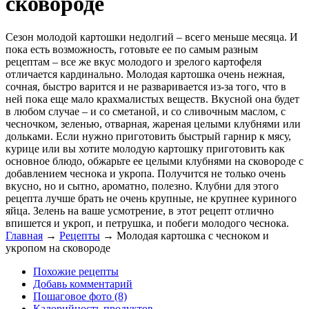
сковороде
Сезон молодой картошки недолгий – всего меньше месяца. И
пока есть возможность, готовьте ее по самым разным
рецептам – все же вкус молодого и зрелого картофеля
отличается кардинально. Молодая картошка очень нежная,
сочная, быстро варится и не разваривается из-за того, что в
ней пока еще мало крахмалистых веществ. Вкусной она будет
в любом случае – и со сметаной, и со сливочным маслом, с
чесночком, зеленью, отварная, жареная целыми клубнями или
дольками. Если нужно приготовить быстрый гарнир к мясу,
курице или вы хотите молодую картошку приготовить как
основное блюдо, обжарьте ее целыми клубнями на сковороде с
добавлением чеснока и укропа. Получится не только очень
вкусно, но и сытно, ароматно, полезно. Клубни для этого
рецепта лучше брать не очень крупные, не крупнее куриного
яйца. Зелень на ваше усмотрение, в этот рецепт отлично
впишется и укроп, и петрушка, и побеги молодого чеснока.
Главная
→
Рецепты
→
Молодая картошка с чесноком и
укропом на сковороде
Похожие рецепты
Добавь комментарий
Пошаговое фото (8)
Калорийность продуктов