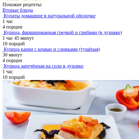
Похожие рецепты:
Вторые блюда
Купаты домашние в натуральной оболочке
1 час
4 порции
Курица, фаршированная гречкой и грибами (в духовке)
1 час 45 минут
10 порций
Курица карри с кешью и сливками (тушёная)
30 минут
4 порции
Курица запечённая на соли в духовке
1 час
10 порций