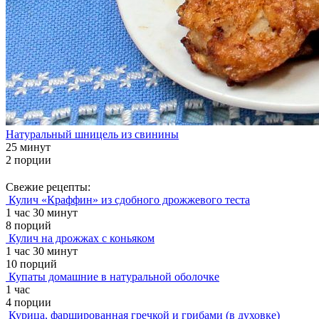
Натуральный шницель из свинины
25 минут
2 порции
Свежие рецепты:
Кулич «Краффин» из сдобного дрожжевого теста
1 час 30 минут
8 порций
Кулич на дрожжах с коньяком
1 час 30 минут
10 порций
Купаты домашние в натуральной оболочке
1 час
4 порции
Курица, фаршированная гречкой и грибами (в духовке)