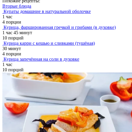
Похожие рецепты:
Вторые блюда
Купаты домашние в натуральной оболочке
1 час
4 порции
Курица, фаршированная гречкой и грибами (в духовке)
1 час 45 минут
10 порций
Курица карри с кешью и сливками (тушёная)
30 минут
4 порции
Курица запечённая на соли в духовке
1 час
10 порций