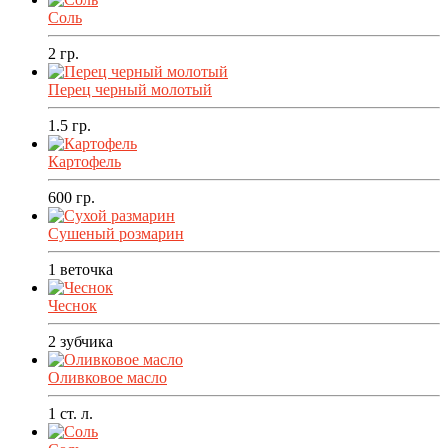
Соль
2
гр.
Перец черный молотый
1.5
гр.
Картофель
600
гр.
Сушеный розмарин
1
веточка
Чеснок
2
зубчика
Оливковое масло
1
ст. л.