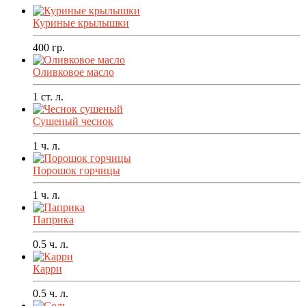
Куриные крылышки
400
гр.
Оливковое масло
1
ст. л.
Сушеный чеснок
1
ч. л.
Порошок горчицы
1
ч. л.
Паприка
0.5
ч. л.
Карри
0.5
ч. л.