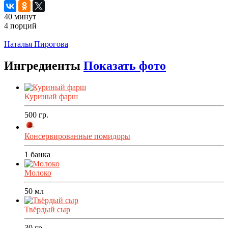
40 минут
4 порций
Распечатать
Наталья Пирогова
Ингредиенты
Показать фото
Куриный фарш
500
гр.
Консервированные помидоры
1
банка
Молоко
50
мл
Твёрдый сыр
30
гр.