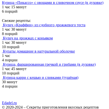
Курица «Пикассо» с овощами в сливочном соусе (в духовке)
1 час 15 минут
6 порций
Свежие рецепты:
Кулич «Краффин» из сдобного дрожжевого теста
1 час 30 минут
8 порций
Кулич на дрожжах с коньяком
1 час 30 минут
10 порций
Купаты домашние в натуральной оболочке
1 час
4 порции
Курица, фаршированная гречкой и грибами (в духовке)
1 час 45 минут
10 порций
Курица карри с кешью и сливками (тушёная)
30 минут
4 порции
Edadel.ru
© 2020-2024 – Секреты приготовления вкусных рецептов