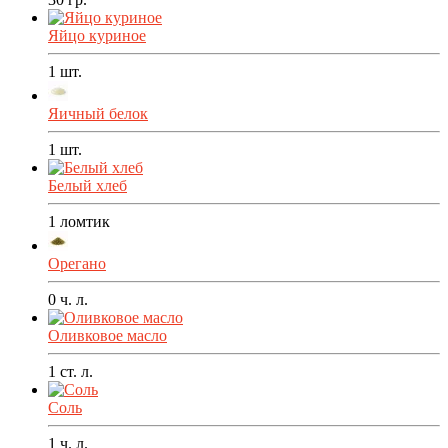
Яйцо куриное
1
шт.
Яичный белок
1
шт.
Белый хлеб
1
ломтик
Орегано
0
ч. л.
Оливковое масло
1
ст. л.
Соль
1
ч. л.