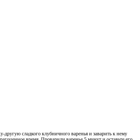
у-другую сладкого клубничного варенья и заварить к нему
драгоценное время. Проварили варенье 5 минут и оставьте его