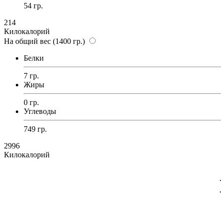
54 гр.
214
Килокалорий
На общий вес (1400 гр.)
Белки
7 гр.
Жиры
0 гр.
Углеводы
749 гр.
2996
Килокалорий