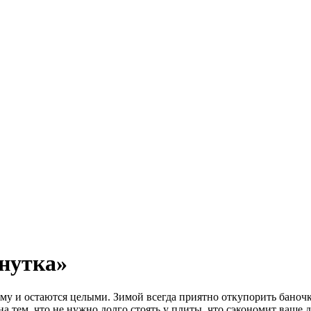
нутка»
му и остаются целыми. Зимой всегда приятно откупорить баночк
а тем, что не нужно долго стоять у плиты, что сэкономит ваше 