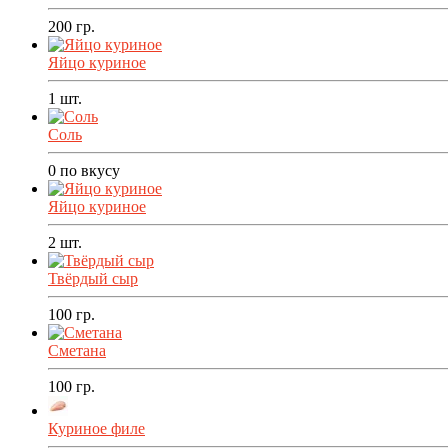
200
гр.
Яйцо куриное
1
шт.
Соль
0
по вкусу
Яйцо куриное
2
шт.
Твёрдый сыр
100
гр.
Сметана
100
гр.
Куриное филе