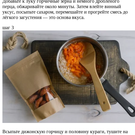
Добавьте к луку горчичные зёрна и немного дроблёного
перца, обжаривайте около минуты. Затем влейте винный
уксус, посыпьте сахаром, перемешайте и прогрейте смесь до
лёгкого загустения — это основа вкуса.
шаг 3
Всыпьте дижонскую горчицу и половину кураги, тушите на