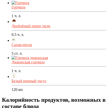
Горчица
1
ч. л.
Дроблёный перец чили
0.5
ч. л.
Сахар-песок
5
ст. л.
Дижонская горчица
1
ч. л.
Белый винный уксус
120
мл
Калорийность продуктов, возможных в
составе блюда