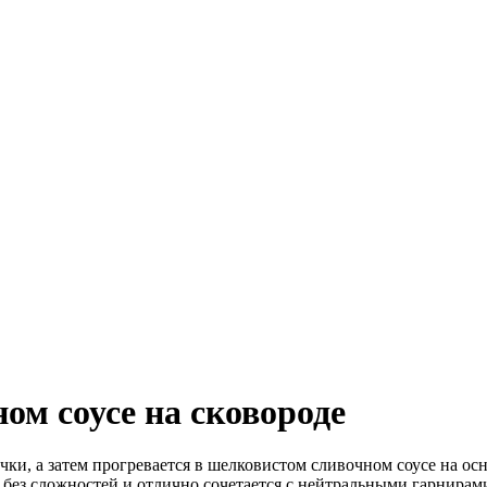
ом соусе на сковороде
и, а затем прогревается в шелковистом сливочном соусе на осн
я без сложностей и отлично сочетается с нейтральными гарнирам