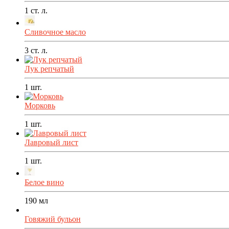
1
ст. л.
Сливочное масло
3
ст. л.
Лук репчатый
1
шт.
Морковь
1
шт.
Лавровый лист
1
шт.
Белое вино
190
мл
Говяжий бульон