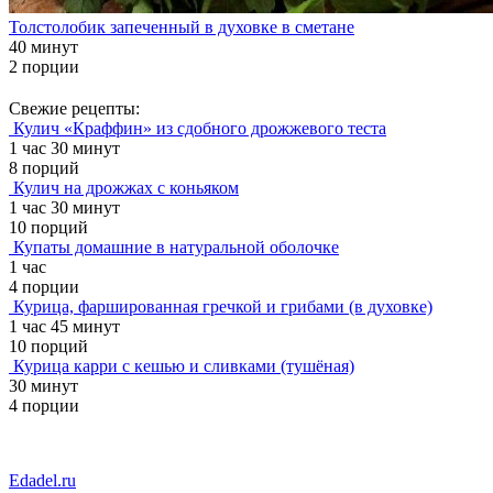
Толстолобик запеченный в духовке в сметане
40 минут
2 порции
Свежие рецепты:
Кулич «Краффин» из сдобного дрожжевого теста
1 час 30 минут
8 порций
Кулич на дрожжах с коньяком
1 час 30 минут
10 порций
Купаты домашние в натуральной оболочке
1 час
4 порции
Курица, фаршированная гречкой и грибами (в духовке)
1 час 45 минут
10 порций
Курица карри с кешью и сливками (тушёная)
30 минут
4 порции
Edadel.ru