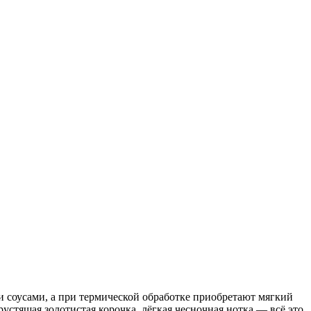
 соусами, а при термической обработке приобретают мягкий
устящая золотистая корочка, лёгкая чесночная нотка — всё это