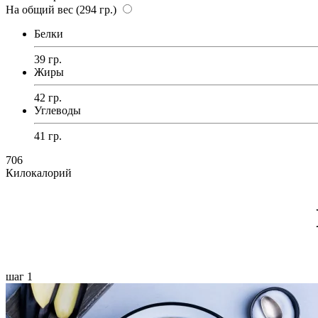
На общий вес (294 гр.)
Белки
39 гр.
Жиры
42 гр.
Углеводы
41 гр.
706
Килокалорий
шаг 1