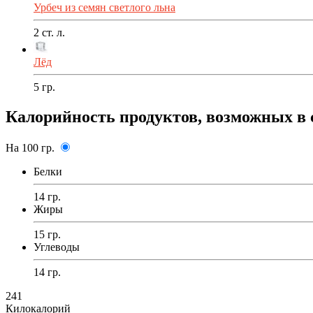
Урбеч из семян светлого льна
2
ст. л.
Лёд
5
гр.
Калорийность продуктов, возможных в 
На 100 гр.
Белки
14 гр.
Жиры
15 гр.
Углеводы
14 гр.
241
Килокалорий