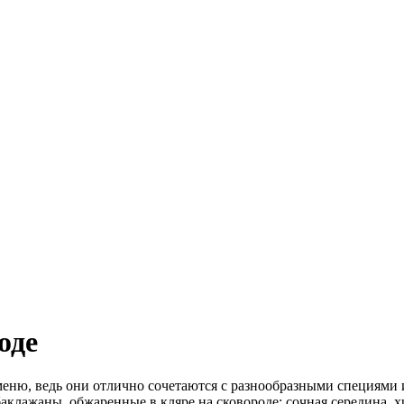
оде
ню, ведь они отлично сочетаются с разнообразными специями и
клажаны, обжаренные в кляре на сковороде: сочная середина, хр