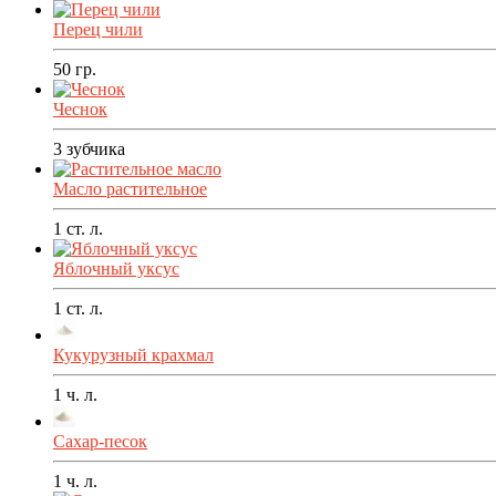
Перец чили
50
гр.
Чеснок
3
зубчика
Масло растительное
1
ст. л.
Яблочный уксус
1
ст. л.
Кукурузный крахмал
1
ч. л.
Сахар-песок
1
ч. л.