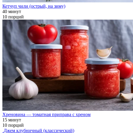
Кетчуп чили (острый, на зиму)
40 минут
10 порций
Хреновина — томатная приправа с хреном
15 минут
10 порций
Джем клубничный (классический)