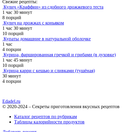
Свежие рецепты:
Кулич «Краффин» из сдобного дрожжевого теста
1 час 30 минут
8 порций
Кулич на дрожжах с коньяком
1 час 30 минут
10 порций
Купаты домашние в натуральной оболочке
1 час
4 порции
Курица, фаршированная гречкой и грибами (в духовке)
1 час 45 минут
10 порций
Курица карри с кешью и сливками (тушёная)
30 минут
4 порции
Edadel.ru
© 2020-2024 – Секреты приготовления вкусных рецептов
Каталог рецептов по рубрикам
Таблицы калорийности продуктов
Добавить рецепт