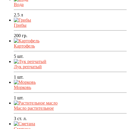
Вода
2.5
л
Грибы
200
гр.
Картофель
5
шт.
Лук репчатый
1
шт.
Морковь
1
шт.
Масло растительное
3
ст. л.
Сметана