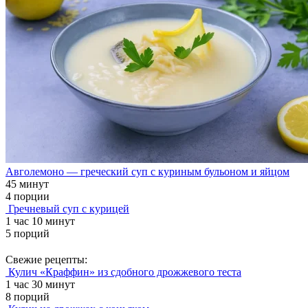
Авголемоно — греческий суп с куриным бульоном и яйцом
45 минут
4 порции
Гречневый суп с курицей
1 час 10 минут
5 порций
Свежие рецепты:
Кулич «Краффин» из сдобного дрожжевого теста
1 час 30 минут
8 порций