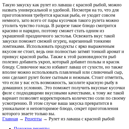
Такую закуску как рулет из лаваша с красной рыбой, можно
назвать универсальной и удобной. Несмотря на то, что для
приготовления требуется красная рыба, ее уходит совсем
немного, зато всего от пары кусочков такого рулета можно
утолить чувство голода. В разрезе такое блюдо смотрится
красиво и нарядно, поэтому сможет стать одним из
украшений праздничного застолья. Освежить вкус такой
закуски поможет свежий огурец, нарезанный тонкими
ломтиками. Использовать продукты с ярко выраженным
вкусом не стоит, ведь они полностью затмят тонкий аромат и
привкус красной рыбы. Также к этой разновидности рыб
полезно добавить укроп, который добавит пользы и красок
блюду. Сливочное масло избавит лаваш от сухости, но также
вполне можно использовать плавленый или сливочный сыр,
они сделают рулет более сытным и нежным. Стоит отметить,
что если у вас есть возможность, засолите красную рыбу в
домашних условиях. Это поможет получить вкусные кусочки
филе с подходящими вкусовыми качествами, к тому же такой
вариант позволяет корректировать количество соли по своему
усмотрению. В этом случае ваша закуска превратится в
уникальное и неповторимое блюдо, секрет приготовления
которого знаете только вы.
Главная
→
Рецепты
→
Рулет из лаваша с красной рыбой
Похожие рецепты