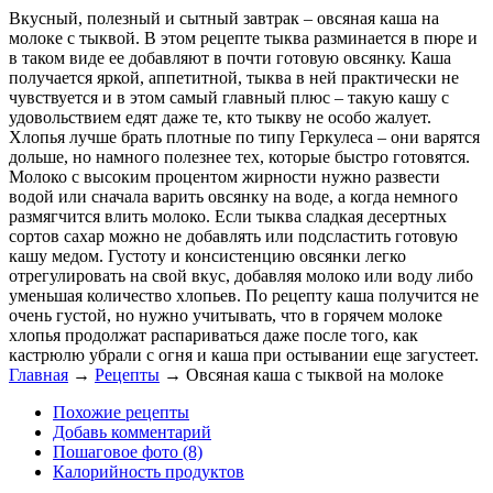
Вкусный, полезный и сытный завтрак – овсяная каша на
молоке с тыквой. В этом рецепте тыква разминается в пюре и
в таком виде ее добавляют в почти готовую овсянку. Каша
получается яркой, аппетитной, тыква в ней практически не
чувствуется и в этом самый главный плюс – такую кашу с
удовольствием едят даже те, кто тыкву не особо жалует.
Хлопья лучше брать плотные по типу Геркулеса – они варятся
дольше, но намного полезнее тех, которые быстро готовятся.
Молоко с высоким процентом жирности нужно развести
водой или сначала варить овсянку на воде, а когда немного
размягчится влить молоко. Если тыква сладкая десертных
сортов сахар можно не добавлять или подсластить готовую
кашу медом. Густоту и консистенцию овсянки легко
отрегулировать на свой вкус, добавляя молоко или воду либо
уменьшая количество хлопьев. По рецепту каша получится не
очень густой, но нужно учитывать, что в горячем молоке
хлопья продолжат распариваться даже после того, как
кастрюлю убрали с огня и каша при остывании еще загустеет.
Главная
→
Рецепты
→
Овсяная каша с тыквой на молоке
Похожие рецепты
Добавь комментарий
Пошаговое фото (8)
Калорийность продуктов