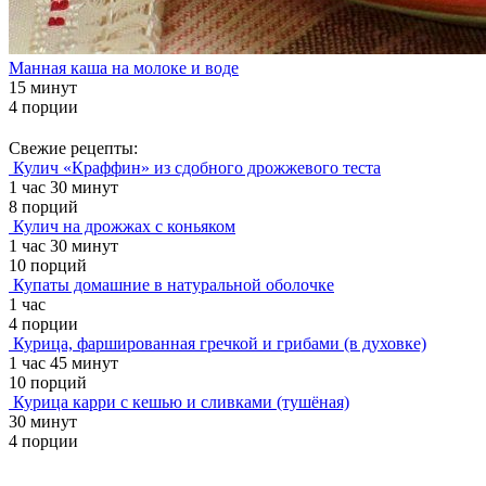
Манная каша на молоке и воде
15 минут
4 порции
Свежие рецепты:
Кулич «Краффин» из сдобного дрожжевого теста
1 час 30 минут
8 порций
Кулич на дрожжах с коньяком
1 час 30 минут
10 порций
Купаты домашние в натуральной оболочке
1 час
4 порции
Курица, фаршированная гречкой и грибами (в духовке)
1 час 45 минут
10 порций
Курица карри с кешью и сливками (тушёная)
30 минут
4 порции