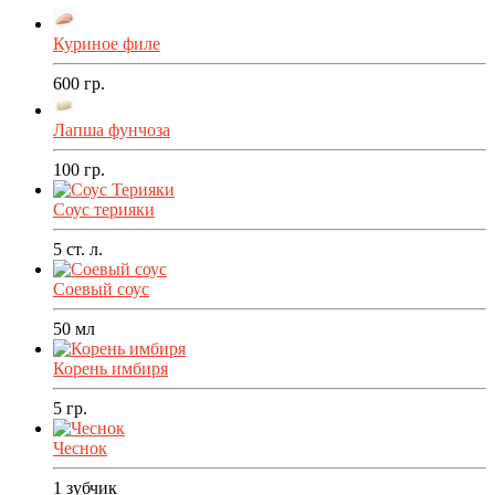
Куриное филе
600
гр.
Лапша фунчоза
100
гр.
Соус терияки
5
ст. л.
Соевый соус
50
мл
Корень имбиря
5
гр.
Чеснок
1
зубчик