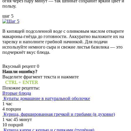
огня через пару минут — так шпинат сохранит яркий цвет и
пользу.
шаг 5
В кипящей подсоленной воде с оливковым маслом отварите
макароны-гнёзда до готовности. Аккуратно выложите их на
тарелку и наполните грибной начинкой. Для подачи
используйте немного сыра и свежие листья базилика — это
подчеркнёт вкус блюда.
Вкусный рецепт
0
Нашли ошибку?
Выделите фрагмент текста и нажмите
CTRL + ENTER
Похожие рецепты:
Вторые блюда
Купаты домашние в натуральной оболочке
1 час
4 порции
Курица, фаршированная гречкой и грибами (в духовке)
1 час 45 минут
10 порций
Курица карри с кешью и сливками (тушёная)