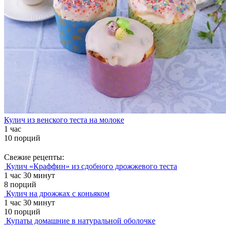
Кулич из венского теста на молоке
1 час
10 порций
Свежие рецепты:
Кулич «Краффин» из сдобного дрожжевого теста
1 час 30 минут
8 порций
Кулич на дрожжах с коньяком
1 час 30 минут
10 порций
Купаты домашние в натуральной оболочке