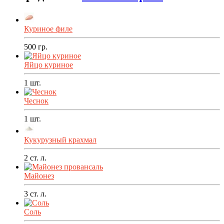
Куриное филе
500
гр.
Яйцо куриное
1
шт.
Чеснок
1
шт.
Кукурузный крахмал
2
ст. л.
Майонез
3
ст. л.
Соль