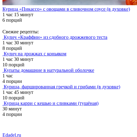
Курица «Пикассо» с овощами в сливочном соусе (в духовке)
1 час 15 минут
6 порций
Свежие рецепты:
Кулич «Краффин» из сдобного дрожжевого теста
1 час 30 минут
8 порций
Кулич на дрожжах с коньяком
1 час 30 минут
10 порций
Купаты домашние в натуральной оболочке
1 час
4 порции
Курица, фаршированная гречкой и грибами (в духовке)
1 час 45 минут
10 порций
Курица карри с кешью и сливками (тушёная)
30 минут
4 порции
Edadel.ru