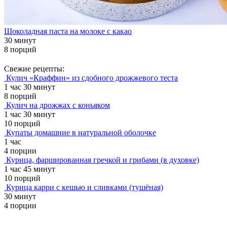
Шоколадная паста на молоке с какао
30 минут
8 порций
Свежие рецепты:
Кулич «Краффин» из сдобного дрожжевого теста
1 час 30 минут
8 порций
Кулич на дрожжах с коньяком
1 час 30 минут
10 порций
Купаты домашние в натуральной оболочке
1 час
4 порции
Курица, фаршированная гречкой и грибами (в духовке)
1 час 45 минут
10 порций
Курица карри с кешью и сливками (тушёная)
30 минут
4 порции