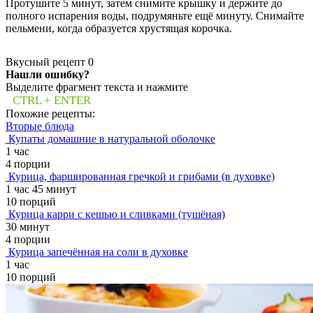
Протушите 5 минут, затем снимите крышку и держите до
полного испарения воды, подрумяньте ещё минуту. Снимайте
пельмени, когда образуется хрустящая корочка.
Вкусный рецепт
0
Нашли ошибку?
Выделите фрагмент текста и нажмите
CTRL + ENTER
Похожие рецепты:
Вторые блюда
Купаты домашние в натуральной оболочке
1 час
4 порции
Курица, фаршированная гречкой и грибами (в духовке)
1 час 45 минут
10 порций
Курица карри с кешью и сливками (тушёная)
30 минут
4 порции
Курица запечённая на соли в духовке
1 час
10 порций