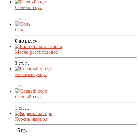
Соевый соус
1
ст. л.
Соль
0
по вкусу
Масло растительное
3
ст. л.
Рисовый уксус
1
ст. л.
Соевый соус
1
ст. л.
Корень имбиря
15
гр.