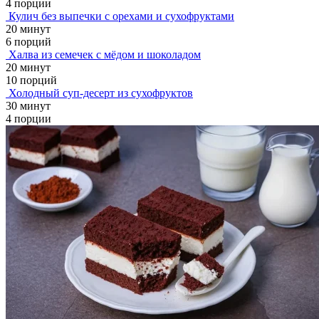
4 порции
Кулич без выпечки с орехами и сухофруктами
20 минут
6 порций
Халва из семечек с мёдом и шоколадом
20 минут
10 порций
Холодный суп-десерт из сухофруктов
30 минут
4 порции