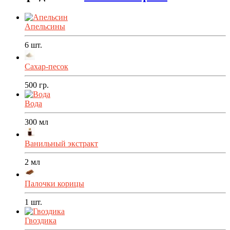
Апельсины
6
шт.
Сахар-песок
500
гр.
Вода
300
мл
Ванильный экстракт
2
мл
Палочки корицы
1
шт.
Гвоздика