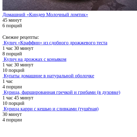
Домашний «Киндер Молочный ломтик»
45 минут
6 порций
Свежие рецепты:
Кулич «Краффин» из сдобного дрожжевого теста
1 час 30 минут
8 порций
Кулич на дрожжах с коньяком
1 час 30 минут
10 порций
Купаты домашние в натуральной оболочке
1 час
4 порции
Курица, фаршированная гречкой и грибами (в духовке)
1 час 45 минут
10 порций
Курица карри с кешью и сливками (тушёная)
30 минут
4 порции