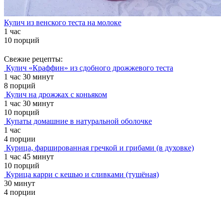
Кулич из венского теста на молоке
1 час
10 порций
Свежие рецепты:
Кулич «Краффин» из сдобного дрожжевого теста
1 час 30 минут
8 порций
Кулич на дрожжах с коньяком
1 час 30 минут
10 порций
Купаты домашние в натуральной оболочке
1 час
4 порции
Курица, фаршированная гречкой и грибами (в духовке)
1 час 45 минут
10 порций
Курица карри с кешью и сливками (тушёная)
30 минут
4 порции