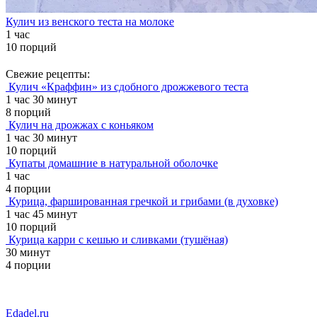
Кулич из венского теста на молоке
1 час
10 порций
Свежие рецепты:
Кулич «Краффин» из сдобного дрожжевого теста
1 час 30 минут
8 порций
Кулич на дрожжах с коньяком
1 час 30 минут
10 порций
Купаты домашние в натуральной оболочке
1 час
4 порции
Курица, фаршированная гречкой и грибами (в духовке)
1 час 45 минут
10 порций
Курица карри с кешью и сливками (тушёная)
30 минут
4 порции
Edadel.ru